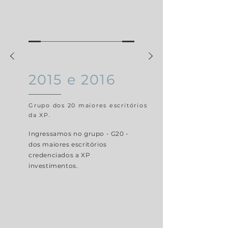
2015 e 2016
Grupo dos 20 maiores escritórios
da XP.
Ingressamos no grupo - G20 -
dos maiores escritórios
credenciados a XP
investimentos.